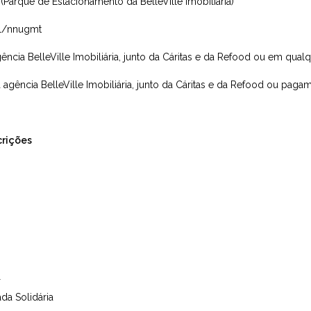
Parque de Estacionamento da BelleVille Imobiliária)
gl/nnugmt
gência BelleVille Imobiliária, junto da Cáritas e da Refood ou em qual
a agência BelleVille Imobiliária, junto da Cáritas e da Refood ou paga
crições
T
da Solidária