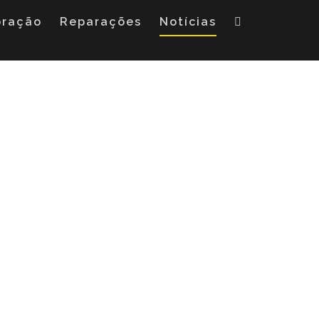
oração
Reparações
Notícias
as e Re-food