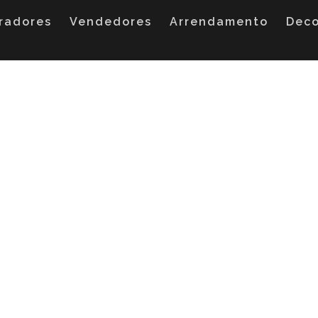
radores
Vendedores
Arrendamento
Dec
Solidária pela Carit