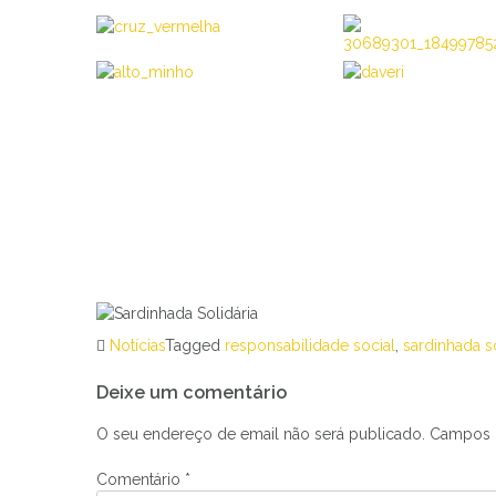
Notícias
Tagged
responsabilidade social
,
sardinhada so
Navegação
Deixe um comentário
de
artigos
O seu endereço de email não será publicado.
Campos 
Comentário
*