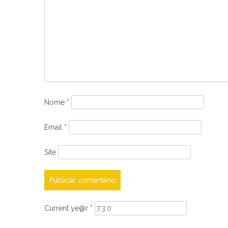
Nome
*
Email
*
Site
Current ye@r
*