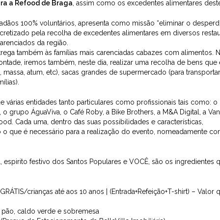
ara a
Refood
de Braga
, assim como os excedentes alimentares deste 
dadãos 100% voluntários, apresenta como missão “eliminar o desperd
ncretizado pela recolha de excedentes alimentares em diversos resta
arenciados da região.
rega também às famílias mais carenciadas cabazes com alimentos. 
ntade, iremos também, neste dia, realizar uma recolha de bens que 
z, massa, atum, etc), sacas grandes de supermercado (para transportar
lias).
várias entidades tanto particulares como profissionais tais como: o
, o grupo ÁguaViva, o Café Roby, a Bike Brothers, a M&A Digital, a Van
food. Cada uma, dentro das suas possibilidades e características,
 o que é necessário para a realização do evento, nomeadamente c
, espirito festivo dos Santos Populares e VOCÊ, são os ingredientes 
GRÁTIS/crianças até aos 10 anos |
(Entrada+Refeição+T-shirt) – Valor 
, pão, caldo verde e sobremesa