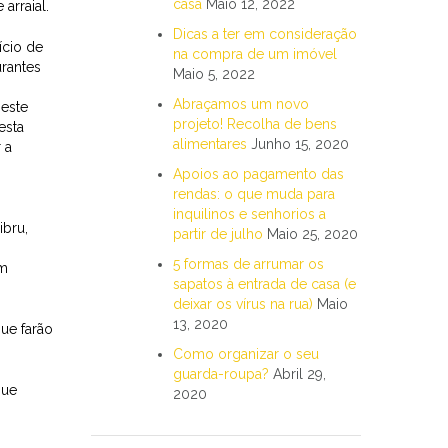
casa
Maio 12, 2022
arraial.
Dicas a ter em consideração
ício de
na compra de um imóvel
urantes
Maio 5, 2022
Abraçamos um novo
Neste
projeto! Recolha de bens
esta
alimentares
Junho 15, 2020
 a
Apoios ao pagamento das
rendas: o que muda para
inquilinos e senhorios a
ibru,
partir de julho
Maio 25, 2020
5 formas de arrumar os
om
sapatos à entrada de casa (e
deixar os vírus na rua)
Maio
13, 2020
que farão
Como organizar o seu
guarda-roupa?
Abril 29,
que
2020