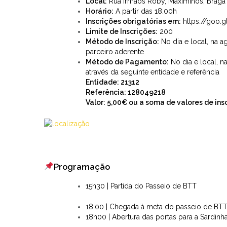
Local:
Rua Irmãos Roby, Maximinos, Braga (
Horário:
A partir das 18:00h
Inscrições obrigatórias em:
https://goo.
Limite de Inscrições:
200
Método de Inscrição:
No dia e local, na a
parceiro aderente
Método de Pagamento:
No dia e local, n
através da seguinte entidade e referência
Entidade: 21312
Referência: 128049218
Valor: 5,00€ ou a soma de valores de ins
Programação
15h30 | Partida do Passeio de BTT
18:00 | Chegada à meta do passeio de BT
18h00 | Abertura das portas para a Sardinha