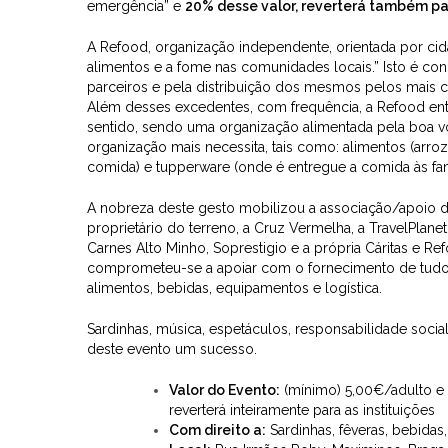
emergência” e
20% desse valor, reverterá também p
A Refood, organização independente, orientada por ci
alimentos e a fome nas comunidades locais.” Isto é co
parceiros e pela distribuição dos mesmos pelos mais c
Além desses excedentes, com frequência, a Refood ent
sentido, sendo uma organização alimentada pela boa vo
organização mais necessita, tais como: alimentos (arro
comida) e tupperware (onde é entregue a comida às famí
A nobreza deste gesto mobilizou a associação/apoio de 
proprietário do terreno, a Cruz Vermelha, a TravelPlanet
Carnes Alto Minho, Soprestigio e a própria Cáritas e Re
comprometeu-se a apoiar com o fornecimento de tudo
alimentos, bebidas, equipamentos e logística.
Sardinhas, música, espetáculos, responsabilidade social
deste evento um sucesso.
Valor do Evento:
(mínimo) 5,00€/adulto e 
reverterá inteiramente para as instituições
Com direito a:
Sardinhas, fêveras, bebidas