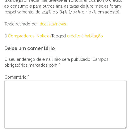
taxa de juro média manteve-se em 1,36%, enquanto no crédito
ao consumo e para outros fins, as taxas de juro médias foram,
respetivamente, de 7,19% e 3,84% (7,04% e 4,07% em agosto).
Texto retirado de:
Idealista/news
Compradores
,
Notícias
Tagged
crédito à habitação
Navegação
Deixe um comentário
de
artigos
O seu endereço de email não será publicado.
Campos
obrigatórios marcados com
*
Comentário
*