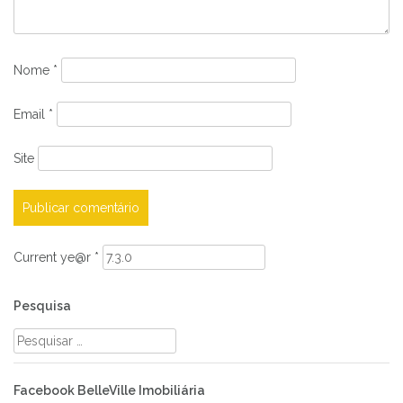
Nome
*
Email
*
Site
Current ye@r
*
Pesquisa
Pesquisar
por:
Facebook BelleVille Imobiliária