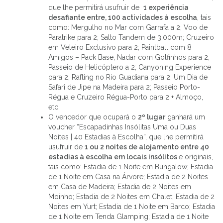
que lhe permitirá usufruir de
1 experiência
desafiante entre, 100 actividades à escolha
, tais
como: Mergulho no Mar com Garrafa a 2; Voo de
Paratrike para 2; Salto Tandem de 3.000m; Cruzeiro
em Veleiro Exclusivo para 2; Paintball com 8
Amigos – Pack Base; Nadar com Golfinhos para 2;
Passeio de Helicóptero a 2; Canyoning Experience
para 2; Rafting no Rio Guadiana para 2; Um Dia de
Safari de Jipe na Madeira para 2; Passeio Porto-
Régua e Cruzeiro Régua-Porto para 2 + Almoço,
etc.
O vencedor que ocupará o
2º lugar
ganhará um
voucher “Escapadinhas Insólitas Uma ou Duas
Noites | 40 Estadias à Escolha”, que lhe permitirá
usufruir de
1 ou 2 noites de alojamento entre 40
estadias à escolha em locais insólitos
e originais,
tais como: Estadia de 1 Noite em Bungalow; Estadia
de 1 Noite em Casa na Árvore; Estadia de 2 Noites
em Casa de Madeira; Estadia de 2 Noites em
Moinho; Estadia de 2 Noites em Chalet; Estadia de 2
Noites em Yurt; Estadia de 1 Noite em Barco; Estadia
de 1 Noite em Tenda Glamping; Estadia de 1 Noite