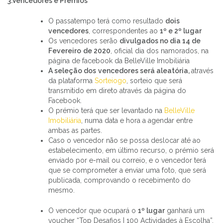
3.Vencedores e Prémios
O passatempo terá como resultado
dois
vencedores
, correspondentes ao
1º e 2º lugar
Os vencedores serão
divulgados no dia 14 de
Fevereiro
de 2020
, oficial dia dos namorados, na
página de facebook da BelleVille Imobiliária
A seleção dos
vencedores será aleatória,
através
da plataforma
Sorteiogo
, sorteio que será
transmitido em direto através da página do
Facebook.
O prémio terá que ser levantado na
BelleVille
Imobiliária
, numa data e hora a agendar entre
ambas as partes.
Caso o vencedor não se possa deslocar até ao
estabelecimento, em último recurso, o prémio será
enviado por e-mail ou correio, e o vencedor terá
que se comprometer a enviar uma foto, que será
publicada, comprovando o recebimento do
mesmo.
O vencedor que ocupará o
1º lugar
ganhará um
voucher “Top Desafios | 100 Actividades à Escolha”,