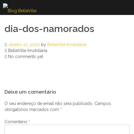
Skip
to
content
dia-dos-namorados
Janeiro 21, 2020
by
BelleVille Imobiliária
BelleVille Imobiliária
No comments yet
Navegação
Deixe um comentário
de
artigos
O seu endereço de email não será publicado.
Campos
obrigatórios marcados com
*
Comentário
*