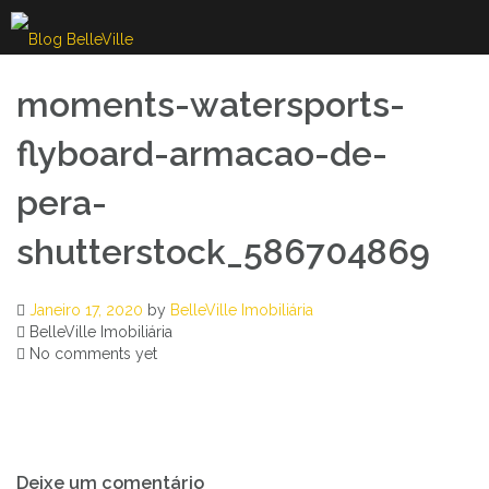
Skip
to
content
moments-watersports-
flyboard-armacao-de-
pera-
shutterstock_586704869
Janeiro 17, 2020
by
BelleVille Imobiliária
BelleVille Imobiliária
No comments yet
Navegação
Deixe um comentário