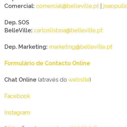
Comercial:
comercial@belleville.pt
|
joaopuli
Dep. SOS
BelleVille:
carloslisboa@belleville.pt
Dep. Marketing:
marketing@belleville.pt
Formulário de Contacto Online
Chat Online
(através do
website
)
Facebook
Instagram