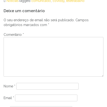
Notícias
Tagged
comunicado
,
covid19
,
teletrabalho
Navegação
Deixe um comentário
de
artigos
O seu endereço de email não será publicado.
Campos
obrigatórios marcados com
*
Comentário
*
Nome
*
Email
*