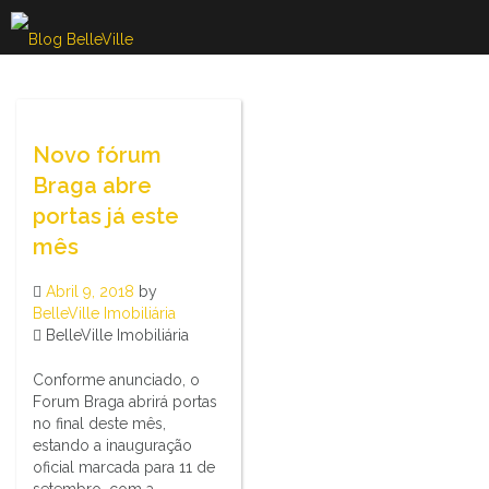
Skip
to
content
Novo fórum
Braga abre
portas já este
mês
Abril 9, 2018
by
BelleVille Imobiliária
BelleVille Imobiliária
Conforme anunciado, o
Forum Braga abrirá portas
no final deste mês,
estando a inauguração
oficial marcada para 11 de
setembro, com a