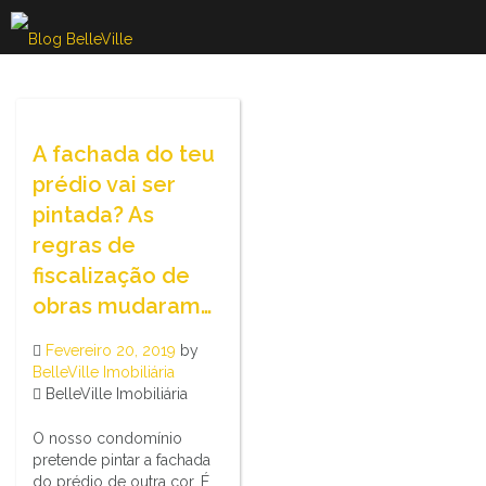
Skip
to
content
A fachada do teu
prédio vai ser
pintada? As
regras de
fiscalização de
obras mudaram…
Fevereiro 20, 2019
by
BelleVille Imobiliária
BelleVille Imobiliária
O nosso condomínio
pretende pintar a fachada
do prédio de outra cor. É